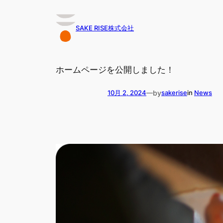
内
容
を
SAKE RISE株式会社
ス
キ
ッ
プ
ホームページを公開しました！
by
10月 2, 2024
—
sakerise
in
News